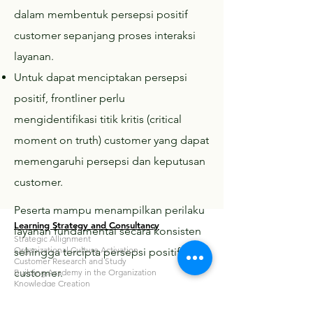
dalam membentuk persepsi positif
customer sepanjang proses interaksi
layanan.
Untuk dapat menciptakan persepsi
positif, frontliner perlu
mengidentifikasi titik kritis (critical
moment on truth) customer yang dapat
memengaruhi persepsi dan keputusan
customer.
Peserta mampu menampilkan perilaku
Learning Strategy and Consultancy
layanan fundamental secara konsisten
Strategic Allignment
Organizational Culture Activation
sehingga tercipta persepsi positif pada
Customer Research and Study
customer.
Building Academy in the Organization
Knowledge Creation
Developing Bite-Sized Learning