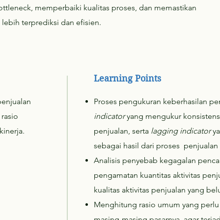
bottleneck, memperbaiki kualitas proses, dan memastikan
lebih terprediksi dan efisien.
Learning Points
penjualan
Proses pengukuran keberhasilan pen
rasio
indicator
yang mengukur konsistensi
kinerja.
penjualan, serta
lagging indicator
ya
sebagai hasil dari proses penjualan
Analisis penyebab kegagalan pencap
pengamatan kuantitas aktivitas pen
kualitas aktivitas penjualan yang bel
Menghitung rasio umum yang perlu 
masing-masing pasarnya, agar terjad