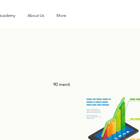
 Academy
About Us
More
90 menit