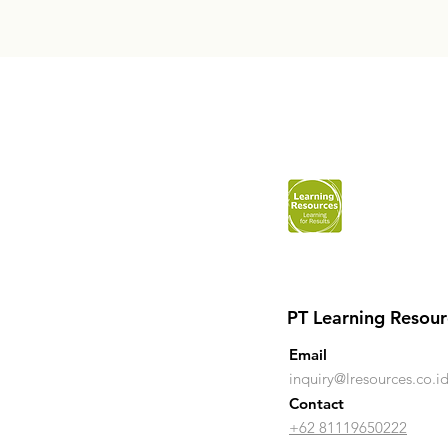
PT Learning Resour
Email
inquiry@lresources.co.i
Contact
+62 81119650222