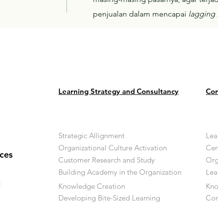
penjualan dalam mencapai
lagging 
Learning Strategy and Consultancy
Cor
Strategic Allignment
Lea
Organizational Culture Activation
Cer
ces
Customer Research and Study
Org
Building Academy in the Organization
Lea
d
Knowledge Creation
Kn
Developing Bite-Sized Learning
Cor