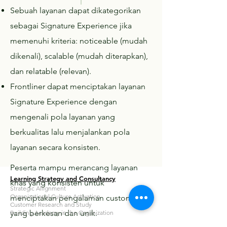
Sebuah layanan dapat dikategorikan
sebagai Signature Experience jika
memenuhi kriteria: noticeable (mudah
dikenali), scalable (mudah diterapkan),
dan relatable (relevan).
Frontliner dapat menciptakan layanan
Signature Experience dengan
mengenali pola layanan yang
berkualitas lalu menjalankan pola
layanan secara konsisten.
Peserta mampu merancang layanan
Learning Strategy and Consultancy
khas yang konsisten untuk
Strategic Allignment
Organizational Culture Activation
menciptakan pengalaman customer
Customer Research and Study
yang berkesan dan unik.
Building Academy in the Organization
Knowledge Creation