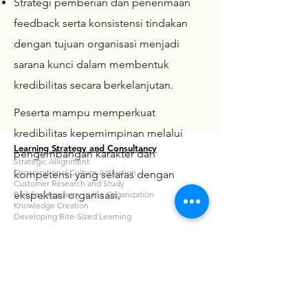
Strategi pemberian dan penerimaan
feedback serta konsistensi tindakan
dengan tujuan organisasi menjadi
sarana kunci dalam membentuk
kredibilitas secara berkelanjutan.
Peserta mampu memperkuat
kredibilitas kepemimpinan melalui
Learning Strategy and Consultancy
pengembangan karakter dan
Strategic Allignment
Organizational Culture Activation
kompetensi yang selaras dengan
Customer Research and Study
ekspektasi organisasi.
Building Academy in the Organization
Knowledge Creation
Developing Bite-Sized Learning
Corporate University Consultancy
Learning Operating Governance
Certification Organizational Learning Technologist
Learning in the Flow of Work
Knowledge Management
Corporate University Readiness for Accreditation