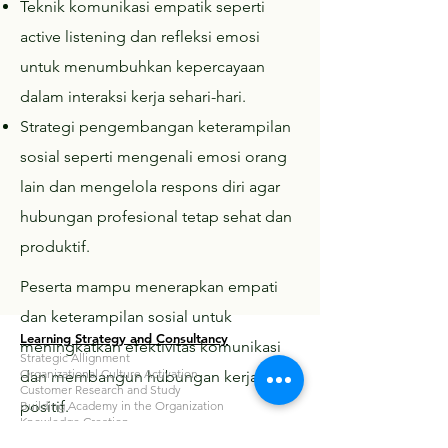
Teknik komunikasi empatik seperti
active listening dan refleksi emosi
untuk menumbuhkan kepercayaan
dalam interaksi kerja sehari-hari.
Strategi pengembangan keterampilan
sosial seperti mengenali emosi orang
lain dan mengelola respons diri agar
hubungan profesional tetap sehat dan
produktif.
Peserta mampu menerapkan empati
dan keterampilan sosial untuk
Learning Strategy and Consultancy
meningkatkan efektivitas komunikasi
Strategic Allignment
Organizational Culture Activation
dan membangun hubungan kerja yang
Customer Research and Study
positif.
Building Academy in the Organization
Knowledge Creation
Developing Bite-Sized Learning