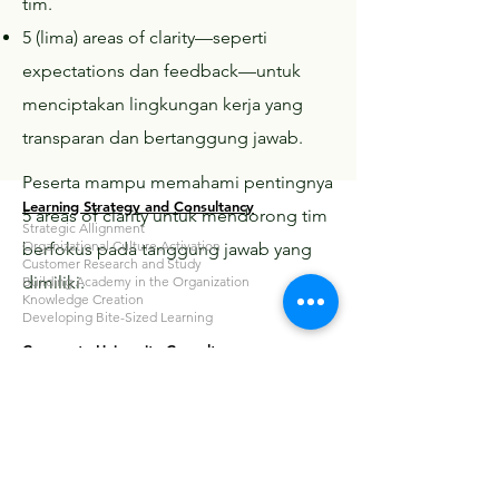
tim.
5 (lima) areas of clarity—seperti
expectations dan feedback—untuk
menciptakan lingkungan kerja yang
transparan dan bertanggung jawab.
Peserta mampu memahami pentingnya
Learning Strategy and Consultancy
5 areas of clarity untuk mendorong tim
Strategic Allignment
Organizational Culture Activation
berfokus pada tanggung jawab yang
Customer Research and Study
dimiliki.
Building Academy in the Organization
Knowledge Creation
Developing Bite-Sized Learning
Corporate University Consultancy
Learning Operating Governance
Certification Organizational Learning Technologist
Learning in the Flow of Work
Knowledge Management
Corporate University Readiness for Accreditation
Learning Resources Academy
Learning Resources Academy