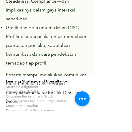
Steadiness, Compliance—dan
implikasinya dalam gaya interaksi
sehari-hari.
Grafik dan pola umum dalam DISC
Profiling sebagai alat untuk memahami
gambaran perilaku, kebutuhan
komunikasi, dan cara pendekatan
terhadap tiap profil.
Peserta mampu melakukan komunikasi
Learning Strategy and Consultancy
efektif melalui DISC dengan
Strategic Allignment
Organizational Culture Activation
menyesuaikan karakteristik DISC lawan
Customer Research and Study
bicara.
Building Academy in the Organization
Knowledge Creation
Developing Bite-Sized Learning
Corporate University Consultancy
Learning Operating Governance
Certification Organizational Learning Technologist
Learning in the Flow of Work