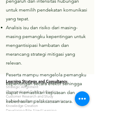
pengaruh dan intensitas hubungan
untuk memilih pendekatan komunikasi
yang tepat.
Analisis isu dan risiko dari masing-
masing pemangku kepentingan untuk
mengantisipasi hambatan dan
merancang strategi mitigasi yang
relevan.
Peserta mampu mengelola pemangku
Learning Strategy and Consultancy
kepentingan secara efektif sehingga
Strategic Allignment
Organizational Culture Activation
dapat memastikan kepuasan dan
Customer Research and Study
keberhasilan pelaksanaan acara.
Building Academy in the Organization
Knowledge Creation
Developing Bite-Sized Learning
Corporate University Consultancy
Learning Operating Governance
Certification Organizational Learning Technologist
Learning in the Flow of Work