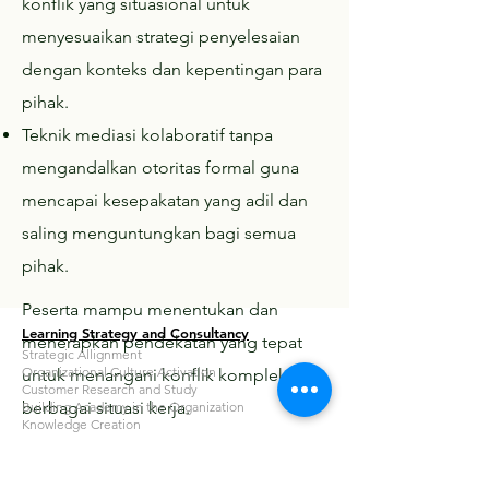
konflik yang situasional untuk
menyesuaikan strategi penyelesaian
dengan konteks dan kepentingan para
pihak.
Teknik mediasi kolaboratif tanpa
mengandalkan otoritas formal guna
mencapai kesepakatan yang adil dan
saling menguntungkan bagi semua
pihak.
Peserta mampu menentukan dan
Learning Strategy and Consultancy
menerapkan pendekatan yang tepat
Strategic Allignment
Organizational Culture Activation
untuk menangani konflik kompleks di
Customer Research and Study
berbagai situasi kerja.
Building Academy in the Organization
Knowledge Creation
Developing Bite-Sized Learning
Corporate University Consultancy