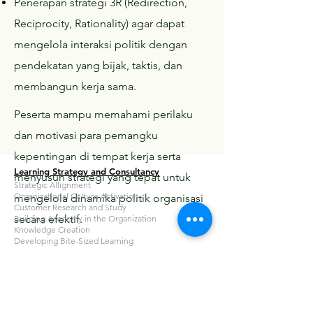
Penerapan strategi 3R (Redirection,
Reciprocity, Rationality) agar dapat
mengelola interaksi politik dengan
pendekatan yang bijak, taktis, dan
membangun kerja sama.
Peserta mampu memahami perilaku
dan motivasi para pemangku
kepentingan di tempat kerja serta
Learning Strategy and Consultancy
menyusun strategi yang tepat untuk
Strategic Allignment
Organizational Culture Activation
mengelola dinamika politik organisasi
Customer Research and Study
secara efektif.
Building Academy in the Organization
Knowledge Creation
Developing Bite-Sized Learning
Corporate University Consultancy
Learning Operating Governance
Certification Organizational Learning Technologist
Learning in the Flow of Work
Knowledge Management