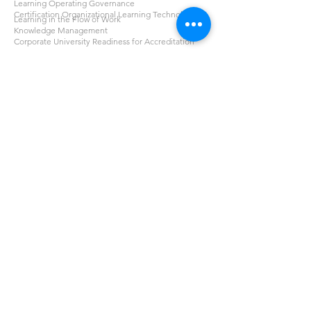
Learning Operating Governance
Certification Organizational Learning Technologist
Learning in the Flow of Work
Knowledge Management
Corporate University Readiness for Accreditation
Learning Resources Academy
Learning Resources Academy
Catalogue
About Us
Organizational Expert Academy
About Learning Resources
Our Experts
PT Learning Resources
Email
inquiry@lresources.co.id
Contact
+62 81119650222
Address
GoWork Kemang X, 2nd Floor.
Jl. Kemang Raya No.10A,
Bangka, Mampang Prapatan,