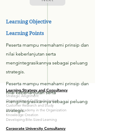
Learning Objective
Learning Points
Peserta mampu memahami prinsip dan
nilai keberlanjutan serta
mengintegrasikannya sebagai peluang
strategis.
Peserta mampu memahami prinsip dan
Learning Strategy and Consultancy
nilai keberlanjutan serta
Strategic Allignment
Organizational Culture Activation
mengintegrasikannya sebagai peluang
Customer Research and Study
strategis.
Building Academy in the Organization
Knowledge Creation
Developing Bite-Sized Learning
Corporate University Consultancy