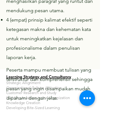
menghasilkan paragraf yang runtut dan
mendukung pesan utama.
4 (empat) prinsip kalimat efektif seperti
ketegasan makna dan kehematan kata
untuk meningkatkan kejelasan dan
profesionalisme dalam penulisan
laporan kerja.
Peserta mampu membuat tulisan yang
Learning Strategy and Consultancy
terstruktur dan komprehensif sehingga
Strategic Allignment
Organizational Culture Activation
pesan yang ingin disampaikan mudah
Customer Research and Study
dipahami dengan jelas.
Building Academy in the Organization
Knowledge Creation
Developing Bite-Sized Learning
Corporate University Consultancy
Learning Operating Governance
Certification Organizational Learning Technologist
Learning in the Flow of Work
Knowledge Management