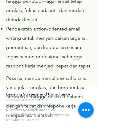
hingga penutup—agar email tetap
ringkas, fokus pada inti, dan mudah
ditindaklanjuti.
Pendekatan action-oriented email
writing untuk menyampaikan urgensi,
permintaan, dan keputusan secara
tegas namun profesional sehingga
respons kerja menjadi cepat dan tepat.
Peserta mampu menulis email bisnis
yang jelas, ringkas, dan berorientasi
Learning Strategy and Consultancy
tindakan sehingga pesan dipahami
Strategic Allignment
Organizational Culture Activation
dengan tepat dan respons kerja
Customer Research and Study
menjadi lebih efektif.
Building Academy in the Organization
Knowledge Creation
Developing Bite-Sized Learning
Corporate University Consultancy