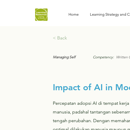
Home
Learning Strategy and C
< Back
Managing Self
Competency:
Written
Impact of AI in Mo
Percepatan adopsi AI di tempat kerj
manusia, padahal tantangan sebenarn
tengah perubahan. Dengan memahami 
optimal dilakukan manusia maupun me