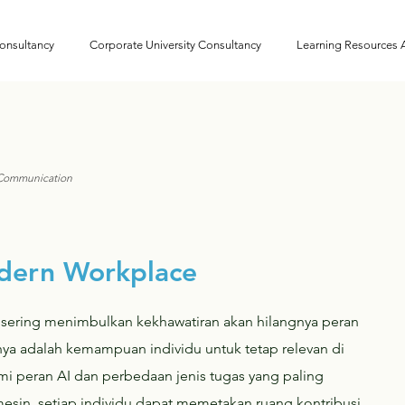
onsultancy
Corporate University Consultancy
Learning Resources
 Communication
dern Workplace​
a sering menimbulkan kekhawatiran akan hilangnya peran
ya adalah kemampuan individu untuk tetap relevan di
peran AI dan perbedaan jenis tugas yang paling
sin, setiap individu dapat memetakan ruang kontribusi