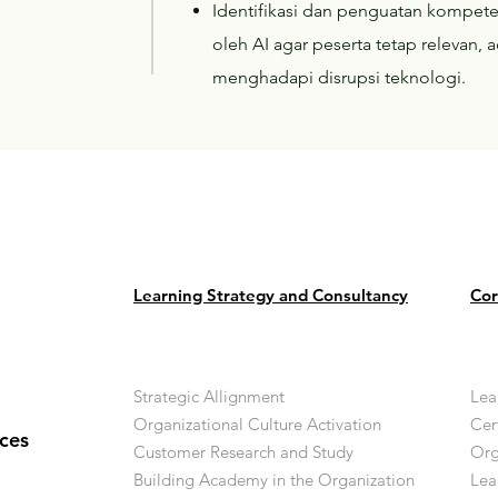
Identifikasi dan penguatan kompete
oleh AI agar peserta tetap relevan, 
menghadapi disrupsi teknologi.
Learning Strategy and Consultancy
Cor
Strategic Allignment
Lea
Organizational Culture Activation
Cer
ces
Customer Research and Study
Org
Building Academy in the Organization
Lea