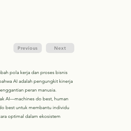
Previous
Next
h pola kerja dan proses bisnis
hwa AI adalah pengungkit kinerja
penggantian peran manusia.
mpak AI—machines do best, human
do best untuk membantu individu
cara optimal dalam ekosistem