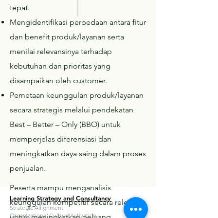
tepat.
Mengidentifikasi perbedaan antara fitur
dan benefit produk/layanan serta
menilai relevansinya terhadap
kebutuhan dan prioritas yang
disampaikan oleh customer.
Pemetaan keunggulan produk/layanan
secara strategis melalui pendekatan
Best – Better – Only (BBO) untuk
memperjelas diferensiasi dan
meningkatkan daya saing dalam proses
penjualan.
Peserta mampu menganalisis
Learning Strategy and Consultancy
keunggulan kompetitif secara relevan
Strategic Allignment
Organizational Culture Activation
untuk meningkatkan peluang