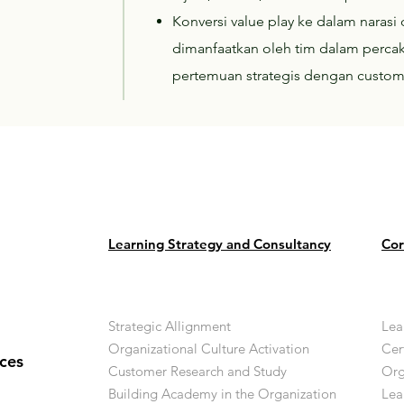
Konversi value play ke dalam narasi
dimanfaatkan oleh tim dalam percak
pertemuan strategis dengan custom
Learning Strategy and Consultancy
Cor
Strategic Allignment
Lea
Organizational Culture Activation
Cer
ces
Customer Research and Study
Org
Building Academy in the Organization
Lea