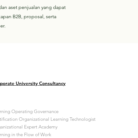
 dan aset penjualan yang dapat
apan B2B, proposal, serta
er.
porate University Consultancy
rning Operating Governance
tification Organizational Learning Technologist
anizational Expert Academy
rning in the Flow of Work