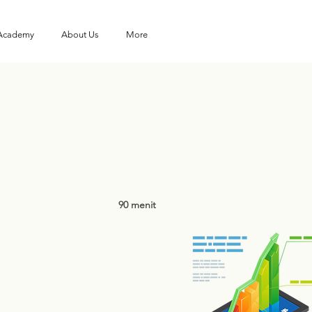
 Academy
About Us
More
90 menit