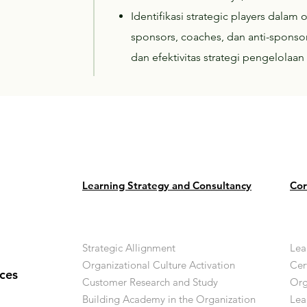
Identifikasi strategic players dalam
sponsors, coaches, dan anti-spons
dan efektivitas strategi pengelolaan
Learning Strategy and Consultancy
Cor
Strategic Allignment
Lea
Organizational Culture Activation
Cer
ces
Customer Research and Study
Org
Building Academy in the Organization
Lea