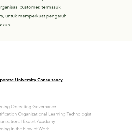
 organisasi customer, termasuk
ors, untuk memperkuat pengaruh
 akun.
porate University Consultancy
rning Operating Governance
tification Organizational Learning Technologist
anizational Expert Academy
rning in the Flow of Work