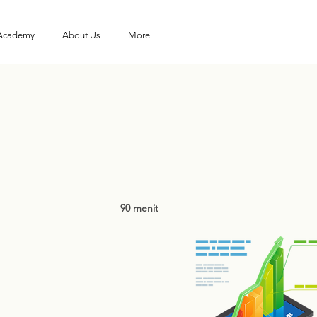
 Academy
About Us
More
90 menit