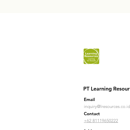
PT Learning Resour
Email
inquiry@lresources.co.i
Contact
+62 81119650222