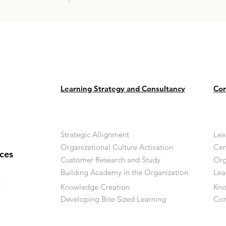
Learning Strategy and Consultancy
Cor
Strategic Allignment
Lea
Organizational Culture Activation
Cer
ces
Customer Research and Study
Org
Building Academy in the Organization
Lea
d
Knowledge Creation
Kn
Developing Bite-Sized Learning
Cor