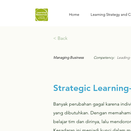
Home
Learning Strategy and C
< Back
Managing Business
Competency:
Leading
Strategic Learnin
Banyak perubahan gagal karena indi
yang dibutuhkan. Dengan memahami 
belajar tim dan dirinya, lalu mendoro
Kesadaran ini menjadi kunci dalam m