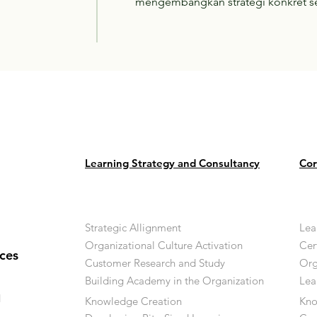
mengembangkan strategi konkret s
Learning Strategy and Consultancy
Cor
Strategic Allignment
Lea
Organizational Culture Activation
Cer
ces
Customer Research and Study
Org
Building Academy in the Organization
Lea
d
Knowledge Creation
Kn